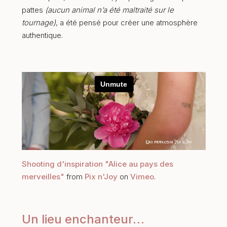
pattes
(aucun animal n’a été maltraité sur le
tournage)
, a été pensé pour créer une atmosphère
authentique.
Shooting d'inspiration "Alice au pays des
merveilles"
from
Pix n'Joy
on
Vimeo
.
Un lieu enchanteur…